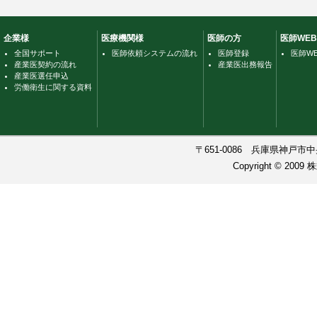
企業様
医療機関様
医師の方
医師WE
全国サポート
医師依頼システムの流れ
医師登録
医師W
産業医契約の流れ
産業医出務報告
産業医選任申込
労働衛生に関する資料
〒651-0086 兵庫県神戸市中央
Copyright © 200