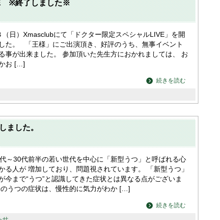
E ※終了しました※
（日）Xmasclubにて「ドクター限定スペシャルLIVE」を開
した。 「王様」にご出演頂き、好評のうち、無事イベント
る事が出来ました。 参加頂いた先生方におかれましては、 お
お […]
続きを読む
しました。
0代～30代前半の若い世代を中心に「新型うつ」と呼ばれる心
かる人が 増加しており、問題視されています。 「新型うつ」
が今まで“うつ”と認識してきた症状とは異なる点がございま
来のうつの症状は、慢性的に気力がわか […]
続きを読む
らせ