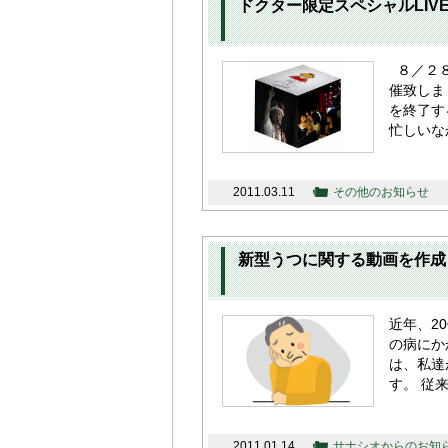
ドクター限定スペシャルLIV
８／２８
催致しま
を終了す
忙しいなか
2011.03.11
その他のお知らせ
新型うつに関する動画を作成
近年、2
の病にか
は、私達
す。 従
2011.01.14
サナシオからのお知