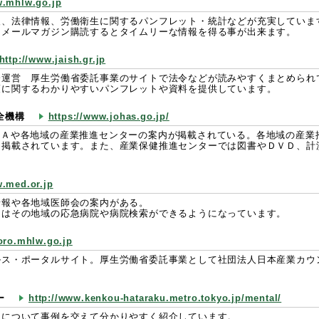
w.mhlw.go.jp
報、法律情報、労働衛生に関するパンフレット・統計などが充実していま
るメールマガジン購読するとタイムリーな情報を得る事が出来ます。
http://www.jaish.gr.jp
会運営 厚生労働省委託事業のサイトで法令などが読みやすくまとめられ
策に関するわかりやすいパンフレットや資料を提供しています。
全機構
https://www.johas.go.jp/
＆Ａや各地域の産業推進センターの案内が掲載されている。各地域の産業
く掲載されています。また、産業保健推進センターでは図書やＤＶＤ、計
w.med.or.jp
情報や各地域医師会の案内がある。
にはその地域の応急病院や病院検索ができるようになっています。
koro.mhlw.go.jp
ルス・ポータルサイト。厚生労働省委託事業として社団法人日本産業カウ
ー
http://www.kenkou-hataraku.metro.tokyo.jp/mental/
スについて事例を交えて分かりやすく紹介しています。