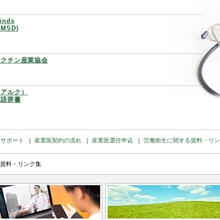
nds
MSD)
ワクチン産業協会
（アルク）
英語辞書
国サポート
産業医契約の流れ
産業医選任申込
労働衛生に関する資料・リン
資料・リンク集