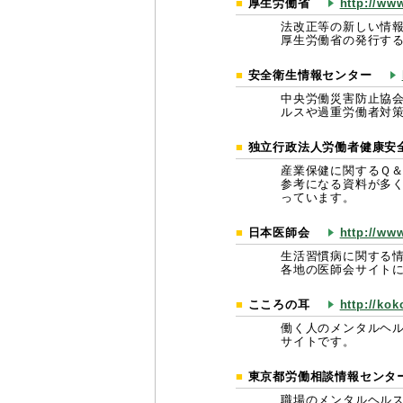
厚生労働省
http://ww
法改正等の新しい情
厚生労働省の発行す
安全衛生情報センター
中央労働災害防止協
ルスや過重労働者対
独立行政法人労働者健康安
産業保健に関するＱ
参考になる資料が多
っています。
日本医師会
http://ww
生活習慣病に関する
各地の医師会サイト
こころの耳
http://ko
働く人のメンタルヘ
サイトです。
東京都労働相談情報センタ
職場のメンタルヘル