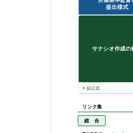
労働基準監督
提出様式
サナシオ作成の
紹介状
リンク集
総 合