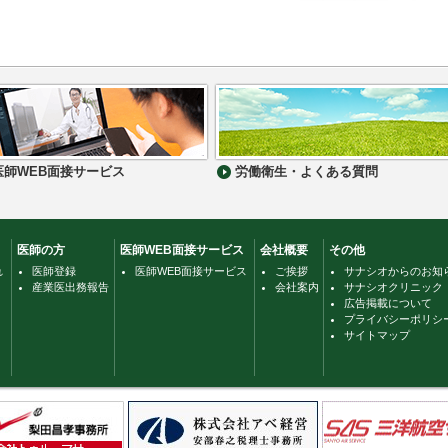
医師WEB面接サービス
労働衛生・よくある質問
医師の方
医師WEB面接サービス
会社概要
その他
れ
医師登録
医師WEB面接サービス
ご挨拶
サナシオからのお知
産業医出務報告
会社案内
サナシオクリニック
広告掲載について
プライバシーポリシ
サイトマップ