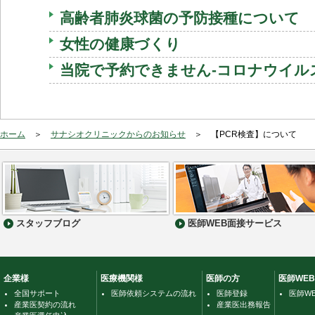
高齢者肺炎球菌の予防接種について
女性の健康づくり
当院で予約できません-コロナウイル
ホーム
サナシオクリニックからのお知らせ
【PCR検査】について
スタッフブログ
医師WEB面接サービス
企業様
医療機関様
医師の方
医師WE
全国サポート
医師依頼システムの流れ
医師登録
医師W
産業医契約の流れ
産業医出務報告