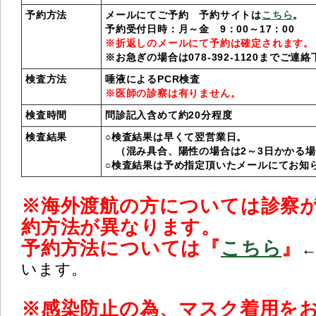
予約方法
メールにてご予約 予約サイトは
こちら
。
予約受付日時：月～金 9：00～17：00
※折返しのメールにて予約は確定されます。
※お急ぎの場合は078-392-1120までご連
検査方法
唾液によるPCR検査
※医師の診察は有りません。
検査時間
問診記入含めて約20分程度
検査結果
○検査結果は早くて翌営業日。
（混み具合、陽性の場合は2～3日かかる場
○検査結果は予め指定頂いたメールにてお知
※海外渡航の方については診察
約方法が異なります。
予約方法については『
こちら
』
います。
※感染防止の為、マスク着用を